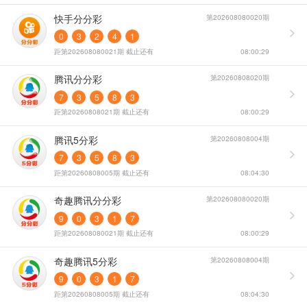
快手分分彩
第202608080020期
0
3
2
4
1
距第
202608080021
期 截止还有
08:00:28
腾讯分分彩
第20260808020期
7
3
5
8
3
距第
20260808021
期 截止还有
08:00:28
腾讯5分彩
第20260808004期
7
3
5
8
3
距第
20260808005
期 截止还有
08:04:29
奇趣腾讯分分彩
第202608080020期
9
0
3
1
7
距第
202608080021
期 截止还有
08:00:28
奇趣腾讯5分彩
第20260808004期
9
0
3
1
7
距第
20260808005
期 截止还有
08:04:29