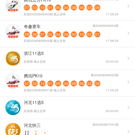
07
02
10
01
05
04
08
06
03
09
距第
20260808005
期 截止还有
17:09:29
奇趣赛车
第20260808004期
08
06
07
02
04
09
05
10
03
01
距第
20260808005
期 截止还有
17:09:29
浙江11选5
距第
期 截止还有
00:00:00
腾讯PK10
第202608080020期
07
02
10
01
05
04
08
06
03
09
距第
20260809001
期 截止还有
17:09:29
河北11选5
距第
期 截止还有
00:00:00
河北快三
第20260807041期