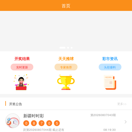
首页
开奖结果
天天推球
彩市资讯
实时更新
专家推荐
头彩爆料
开奖公告
更多>>
新疆时时彩
第20260807043期
0
8
7
0
5
距第
20260807044
期 截止还有
08:19:29