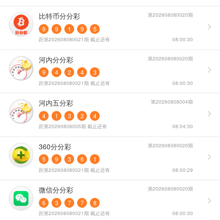
比特币分分彩
第202608080020期
9
9
1
9
5
距第
202608080021
期 截止还有
08:00:29
河内分分彩
第202608080020期
9
4
2
4
3
距第
202608080021
期 截止还有
08:00:29
河内五分彩
第20260808004期
4
1
3
2
4
距第
20260808005
期 截止还有
08:04:29
360分分彩
第202608080020期
5
9
3
6
1
距第
202608080021
期 截止还有
08:00:28
微信分分彩
第202608080020期
6
3
7
7
8
距第
202608080021
期 截止还有
08:00:29