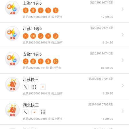
上海11选5
第2026080745期
6
9
4
1
3
距第
20260808001
期 截止还有
17:09:29
江苏11选5
第2026080741期
1
10
5
7
3
距第
20260808001
期 截止还有
16:24:29
安徽11选5
第2026080740期
2
5
1
3
10
距第
2026080741
期 截止还有
06:00:29
江苏快三
第20260807041期
距第
20260808001
期 截止还有
16:29:29
湖北快三
第20260807039期
距第
20260808001
期 截止还有
16:29:29