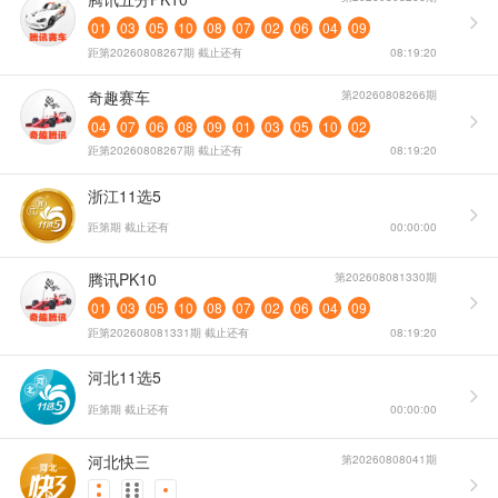
01
03
05
10
08
07
02
06
04
09
距第
20260808267
期 截止还有
08:19:20
奇趣赛车
第20260808266期
04
07
06
08
09
01
03
05
10
02
距第
20260808267
期 截止还有
08:19:20
浙江11选5
距第
期 截止还有
00:00:00
腾讯PK10
第202608081330期
01
03
05
10
08
07
02
06
04
09
距第
202608081331
期 截止还有
08:19:20
河北11选5
距第
期 截止还有
00:00:00
河北快三
第20260808041期