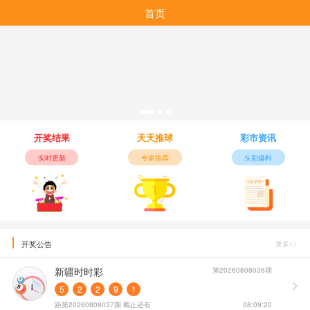
首页
开奖结果
天天推球
彩市资讯
实时更新
专家推荐
头彩爆料
开奖公告
更多>>
新疆时时彩
第20260808036期
5
2
2
9
1
距第
20260808037
期 截止还有
08:09:20