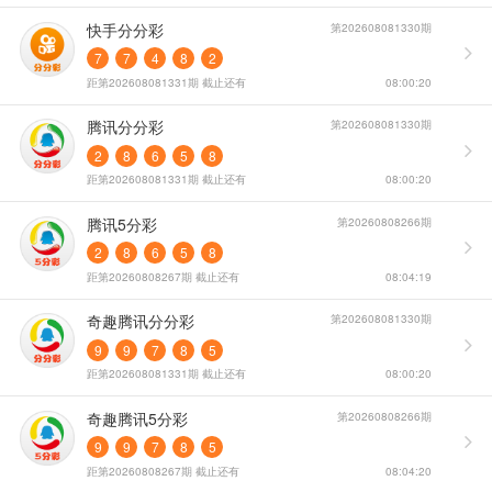
快手分分彩
第202608081330期
7
7
4
8
2
距第
202608081331
期 截止还有
08:00:20
腾讯分分彩
第202608081330期
2
8
6
5
8
距第
202608081331
期 截止还有
08:00:20
腾讯5分彩
第20260808266期
2
8
6
5
8
距第
20260808267
期 截止还有
08:04:19
奇趣腾讯分分彩
第202608081330期
9
9
7
8
5
距第
202608081331
期 截止还有
08:00:20
奇趣腾讯5分彩
第20260808266期
9
9
7
8
5
距第
20260808267
期 截止还有
08:04:20