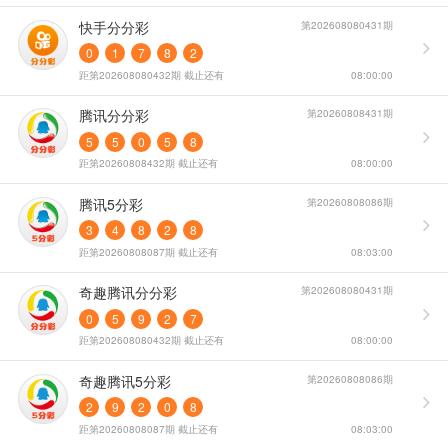
快手分分彩
第202608080431期
0
1
7
8
2
距第
202608080432
期 截止还有
08:00:00
腾讯分分彩
第20260808431期
5
5
0
5
8
距第
20260808432
期 截止还有
08:00:00
腾讯5分彩
第20260808086期
3
4
8
2
8
距第
20260808087
期 截止还有
08:03:00
奇趣腾讯分分彩
第202608080431期
0
5
9
2
7
距第
202608080432
期 截止还有
08:00:00
奇趣腾讯5分彩
第20260808086期
2
9
2
0
8
距第
20260808087
期 截止还有
08:03:00