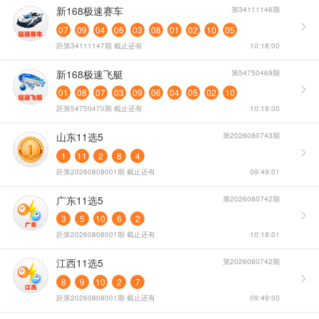
新168极速赛车
第34111146期
07
09
04
06
03
08
01
02
10
05
距第
34111147
期 截止还有
10:18:00
新168极速飞艇
第54750469期
01
08
07
03
09
06
04
05
02
10
距第
54750470
期 截止还有
10:18:00
山东11选5
第2026080743期
1
11
2
8
4
距第
20260808001
期 截止还有
09:49:01
广东11选5
第2026080742期
3
5
10
6
2
距第
20260808001
期 截止还有
10:18:01
江西11选5
第2026080742期
8
9
10
2
7
距第
20260808001
期 截止还有
09:49:00