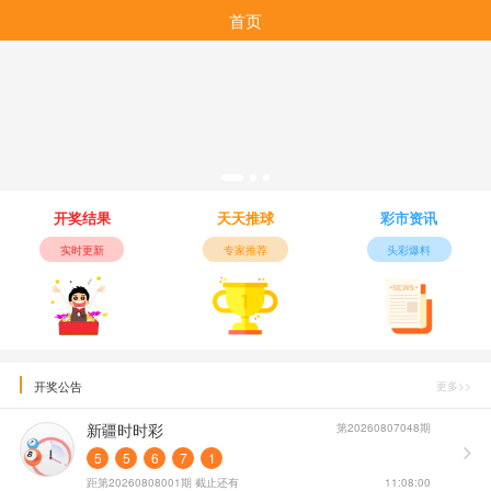
首页
开奖结果
天天推球
彩市资讯
实时更新
专家推荐
头彩爆料
开奖公告
更多>>
新疆时时彩
第20260807048期
5
5
6
7
1
距第
20260808001
期 截止还有
11:08:00