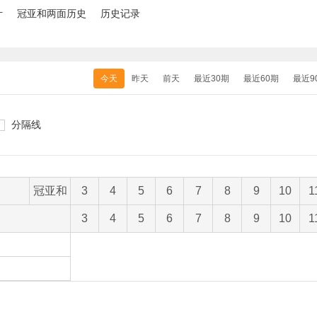
计
冠亚和两面历史
历史记录
今天
昨天
前天
最近30期
最近60期
最近9
分隔线
冠亚和
3
4
5
6
7
8
9
10
1
3
4
5
6
7
8
9
10
1