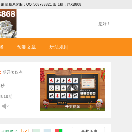
系客服：QQ: 508788821 纸飞机：@XB868
您好！
播
预测文章
玩法规则
2
期开奖仅有
秒
有
819
期
开奖历史