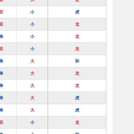
双
小
虎
双
小
龙
单
小
龙
双
小
龙
单
大
和
单
大
龙
单
大
龙
单
大
虎
单
大
虎
双
小
龙