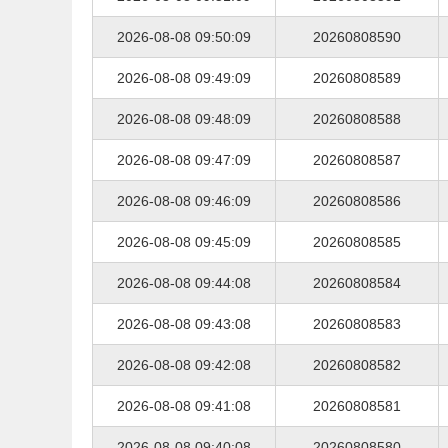
2026-08-08 09:50:09
20260808590
2026-08-08 09:49:09
20260808589
2026-08-08 09:48:09
20260808588
2026-08-08 09:47:09
20260808587
2026-08-08 09:46:09
20260808586
2026-08-08 09:45:09
20260808585
2026-08-08 09:44:08
20260808584
2026-08-08 09:43:08
20260808583
2026-08-08 09:42:08
20260808582
2026-08-08 09:41:08
20260808581
2026-08-08 09:40:08
20260808580