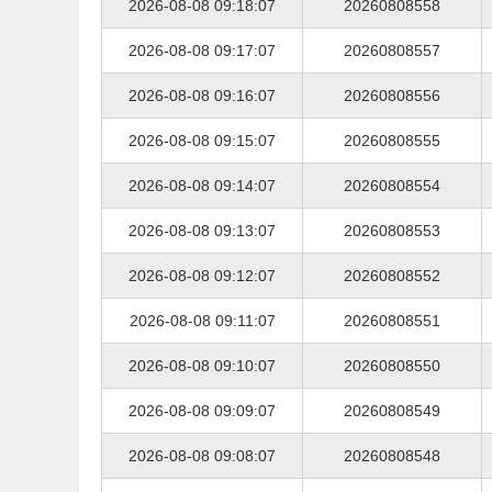
2026-08-08 09:18:07
20260808558
2026-08-08 09:17:07
20260808557
2026-08-08 09:16:07
20260808556
2026-08-08 09:15:07
20260808555
2026-08-08 09:14:07
20260808554
2026-08-08 09:13:07
20260808553
2026-08-08 09:12:07
20260808552
2026-08-08 09:11:07
20260808551
2026-08-08 09:10:07
20260808550
2026-08-08 09:09:07
20260808549
2026-08-08 09:08:07
20260808548