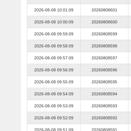
2026-08-08 10:01:09
20260808601
2026-08-08 10:00:09
20260808600
2026-08-08 09:59:09
20260808599
2026-08-08 09:58:09
20260808598
2026-08-08 09:57:09
20260808597
2026-08-08 09:56:09
20260808596
2026-08-08 09:55:09
20260808595
2026-08-08 09:54:09
20260808594
2026-08-08 09:53:09
20260808593
2026-08-08 09:52:09
20260808592
2026-08-08 09:51:09
20260808591