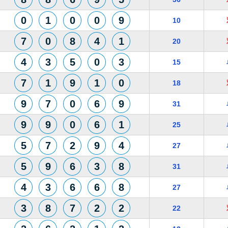
0
1
0
0
9
10
7
0
8
4
1
20
4
3
5
0
3
15
7
1
9
1
0
18
9
7
0
6
9
31
9
9
0
6
1
25
5
7
2
9
4
27
5
9
6
3
8
31
4
3
6
6
8
27
3
8
7
2
2
22