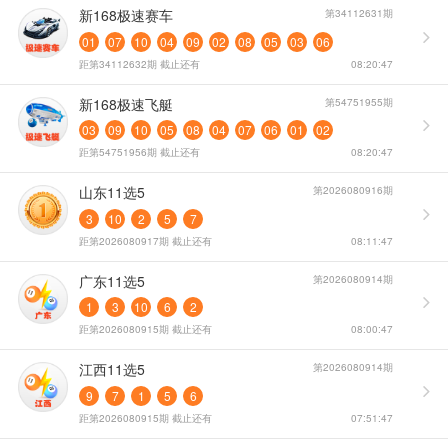
新168极速赛车
第34112631期
01
07
10
04
09
02
08
05
03
06
距第
34112632
期 截止还有
08:20:46
新168极速飞艇
第54751955期
03
09
10
05
08
04
07
06
01
02
距第
54751956
期 截止还有
08:20:46
山东11选5
第2026080916期
3
10
2
5
7
距第
2026080917
期 截止还有
08:11:46
广东11选5
第2026080914期
1
3
10
6
2
距第
2026080915
期 截止还有
08:00:46
江西11选5
第2026080914期
9
7
1
5
6
距第
2026080915
期 截止还有
07:51:46