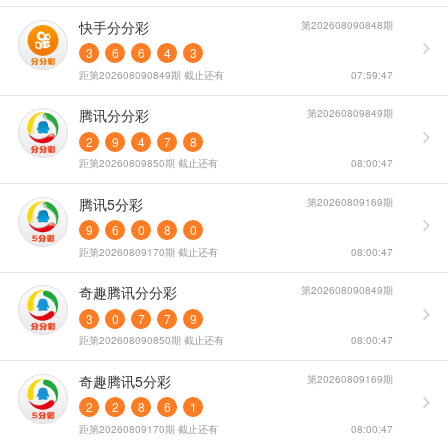
快手分分彩
第202608090848期
3
6
6
4
3
距第
202608090849
期 截止还有
07:59:46
腾讯分分彩
第20260809849期
2
9
4
7
8
距第
20260809850
期 截止还有
08:00:46
腾讯5分彩
第20260809169期
9
6
0
8
0
距第
20260809170
期 截止还有
08:00:46
奇趣腾讯分分彩
第202608090849期
3
0
7
7
9
距第
202608090850
期 截止还有
08:00:46
奇趣腾讯5分彩
第20260809169期
2
2
8
6
1
距第
20260809170
期 截止还有
08:00:46