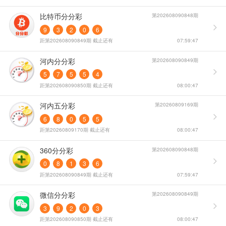
比特币分分彩
第202608090848期
9
3
2
0
6
距第
202608090849
期 截止还有
07:59:46
河内分分彩
第202608090849期
5
7
5
5
4
距第
202608090850
期 截止还有
08:00:46
河内五分彩
第20260809169期
6
8
0
5
5
距第
20260809170
期 截止还有
08:00:46
360分分彩
第202608090848期
0
8
1
3
6
距第
202608090849
期 截止还有
07:59:46
微信分分彩
第202608090849期
3
9
2
0
3
距第
202608090850
期 截止还有
08:00:46