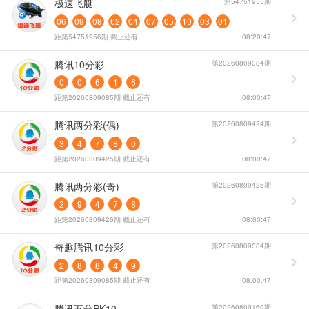
极速飞艇
第54751955期
06
09
08
02
04
07
05
10
03
01
距第
54751956
期 截止还有
08:20:46
腾讯10分彩
第20260809084期
0
0
6
1
6
距第
20260809085
期 截止还有
08:00:46
腾讯两分彩(偶)
第20260809424期
3
4
7
8
0
距第
20260809425
期 截止还有
08:00:46
腾讯两分彩(奇)
第20260809425期
2
9
4
7
8
距第
20260809426
期 截止还有
08:00:46
奇趣腾讯10分彩
第20260809084期
2
8
8
4
9
距第
20260809085
期 截止还有
08:00:46
腾讯五分PK10
第20260809169期