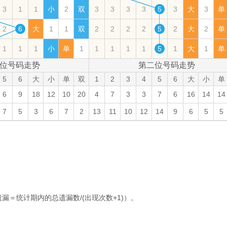
3
1
1
小
2
双
3
3
3
3
5
3
大
3
单
2
6
大
1
1
双
2
2
2
2
5
2
大
2
单
1
1
1
小
单
1
1
1
1
1
5
1
大
1
单
位号码走势
第二位号码走势
5
6
大
小
单
双
1
2
3
4
5
6
大
小
单
6
9
18
12
10
20
4
7
3
3
7
6
16
14
14
7
5
3
6
7
2
13
11
10
12
14
9
6
5
5
＝统计期内的总遗漏数/(出现次数+1)）。