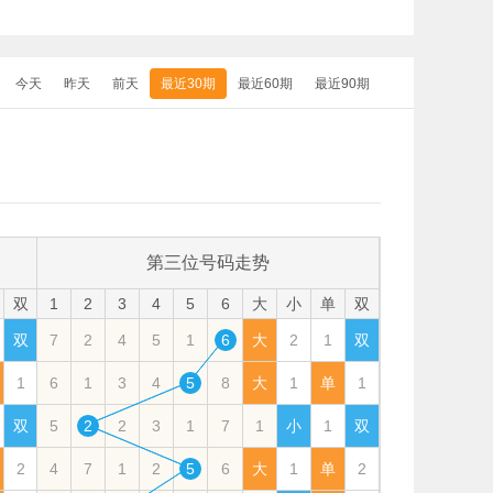
今天
昨天
前天
最近30期
最近60期
最近90期
第三位号码走势
双
1
2
3
4
5
6
大
小
单
双
双
7
2
4
5
1
6
大
2
1
双
1
6
1
3
4
5
8
大
1
单
1
双
5
2
2
3
1
7
1
小
1
双
2
4
7
1
2
5
6
大
1
单
2