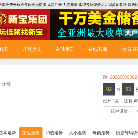
部免费开放给各位会员使用 无需注册 无需充值 希望各位能借助计划多多盈利 如遇问题 请联
图表
开奖历史
API接口
在线客服
体育直
距
20260806002
 开奖
02
53
分
已开
1
期，还有
4
铃声设置
基本走势
定位走势
和值走势
大小走势
奇偶走势
历史号码统