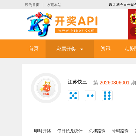
|
该计划今日开始全
设为首页
收藏本站
首页
资讯
走势
彩票开奖
江苏快三
第
20260806001
期
即时开奖
每日长龙统计
总和路珠
号码路珠