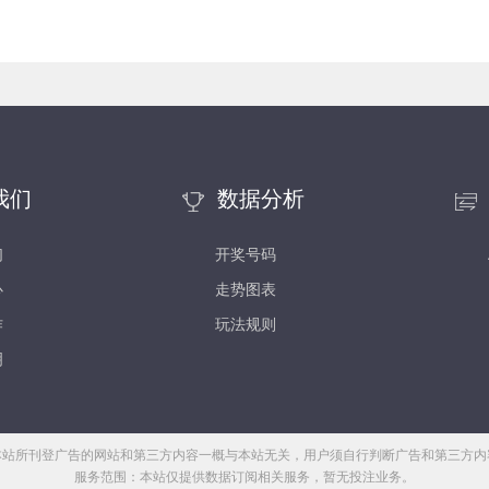
我们
数据分析
们
开奖号码
心
走势图表
作
玩法规则
明
本站所刊登广告的网站和第三方内容一概与本站无关，用户须自行判断广告和第三方内
服务范围：本站仅提供数据订阅相关服务，暂无投注业务。