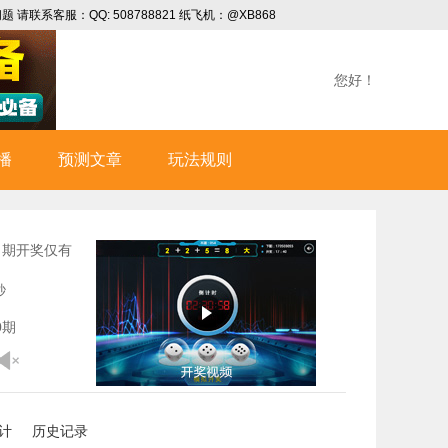
系客服：QQ: 508788821 纸飞机：@XB868
您好！
播
预测文章
玩法规则
期开奖仅有
秒
0
期
计
历史记录