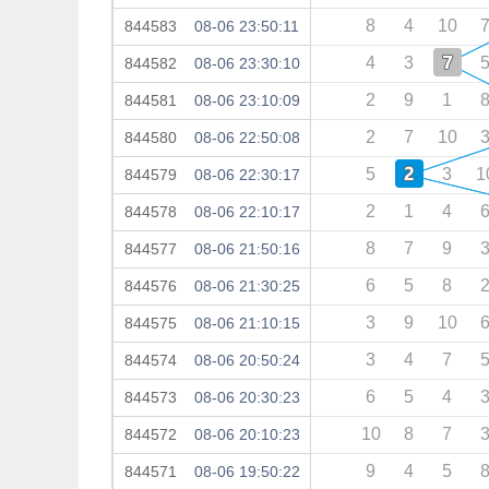
8
4
10
844583
08-06 23:50:11
4
3
844582
08-06 23:30:10
2
9
1
844581
08-06 23:10:09
2
7
10
844580
08-06 22:50:08
5
3
1
844579
08-06 22:30:17
2
1
4
844578
08-06 22:10:17
8
7
9
844577
08-06 21:50:16
6
5
8
844576
08-06 21:30:25
3
9
10
844575
08-06 21:10:15
3
4
7
844574
08-06 20:50:24
6
5
4
844573
08-06 20:30:23
10
8
7
844572
08-06 20:10:23
9
4
5
844571
08-06 19:50:22