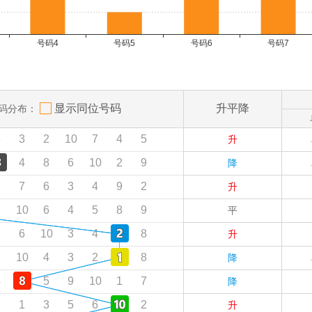
显示同位号码
升平降
码分布：
6
3
2
10
7
4
5
升
4
8
6
10
2
9
降
1
7
6
3
4
9
2
升
7
10
6
4
5
8
9
平
7
6
10
3
4
8
升
7
10
4
3
2
8
降
4
5
9
10
1
7
降
9
1
3
5
6
2
升