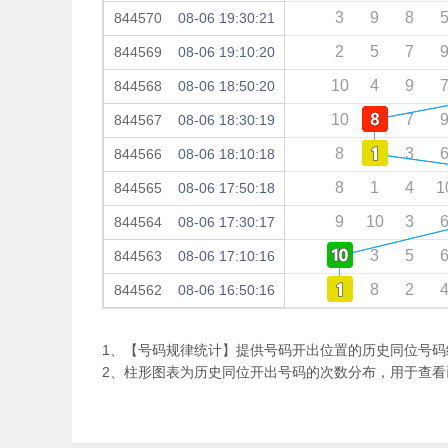
3
9
8
844570
08-06 19:30:21
2
5
7
844569
08-06 19:10:20
10
4
9
844568
08-06 18:50:20
10
7
844567
08-06 18:30:19
8
3
844566
08-06 18:10:18
8
1
4
1
844565
08-06 17:50:18
9
10
3
844564
08-06 17:30:17
3
5
844563
08-06 17:10:16
8
2
844562
08-06 16:50:16
1、【号码规律统计】提供号码开出位置的历史同位号码
2、柱形图表为历史同位开出号码的次数分布，用于查