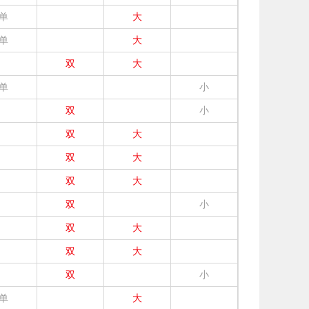
单
大
单
大
双
大
单
小
双
小
双
大
双
大
双
大
双
小
双
大
双
大
双
小
单
大