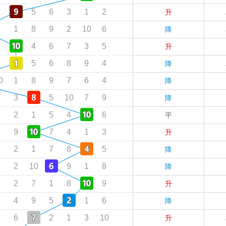
7
5
6
3
1
2
升
5
1
8
9
2
10
6
降
8
4
6
7
3
5
升
3
5
6
8
9
4
降
0
1
8
9
7
6
4
降
6
3
5
10
7
9
降
3
2
1
5
4
6
平
2
9
7
4
1
3
升
6
2
1
7
8
5
降
5
2
10
9
1
8
降
3
2
7
1
8
9
升
3
4
9
5
1
6
降
8
6
2
1
3
10
升