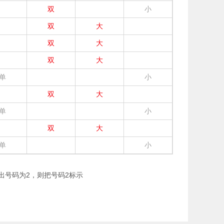
双
小
双
大
双
大
双
大
单
小
双
大
单
小
双
大
单
小
出号码为2，则把号码2标示