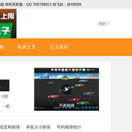
系客服：QQ: 508788821 纸飞机：@XB868
您好！
播
预测文章
玩法规则
.
有
0
期
冠亚和路珠
单双大小路珠
号码规律统计