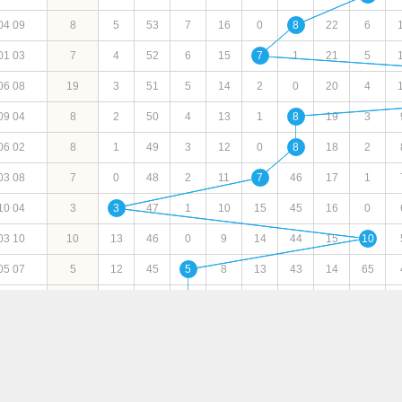
04
09
8
5
53
7
16
0
8
22
6
01
03
7
4
52
6
15
7
1
21
5
06
08
19
3
51
5
14
2
0
20
4
09
04
8
2
50
4
13
1
8
19
3
06
02
8
1
49
3
12
0
8
18
2
03
08
7
0
48
2
11
7
46
17
1
10
04
3
3
47
1
10
15
45
16
0
03
10
10
13
46
0
9
14
44
15
10
05
07
5
12
45
5
8
13
43
14
65
06
04
5
11
44
5
7
12
42
13
64
10
08
13
10
43
31
6
11
41
12
63
03
01
14
9
42
30
5
10
40
11
62
03
02
12
8
41
29
4
9
39
10
61