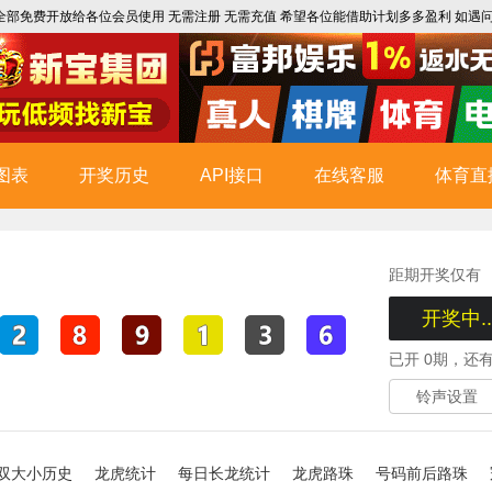
部免费开放给各位会员使用 无需注册 无需充值 希望各位能借助计划多多盈利 如遇问题 请联
图表
开奖历史
API接口
在线客服
体育直
距
期开奖仅有
开奖中..
已开
0
期，还
铃声设置
双大小历史
龙虎统计
每日长龙统计
龙虎路珠
号码前后路珠