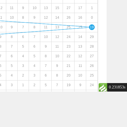
12
11
9
10
13
15
27
17
1
11
10
8
9
12
14
26
16
0
10
9
7
8
11
13
25
15
19
9
8
6
7
10
12
24
14
29
8
7
5
6
9
11
23
13
28
7
6
4
5
8
10
22
12
27
6
5
3
4
7
9
21
11
26
5
4
2
3
6
8
20
10
25
4
3
1
2
5
7
19
9
24
0.231853s
3
2
0
1
4
6
18
8
23
2
1
13
0
3
5
17
7
22
1
0
8
14
2
4
16
6
21
0
12
7
2
1
3
15
5
20