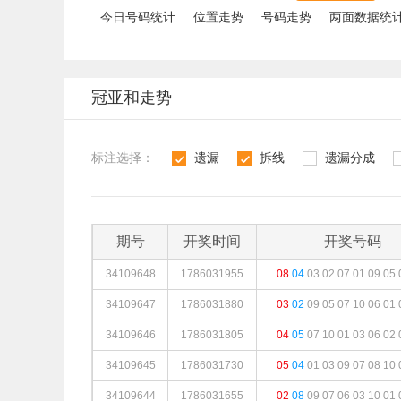
今日号码统计
位置走势
号码走势
两面数据统
冠亚和走势
标注选择：
遗漏
拆线
遗漏分成
1
2
3
4
期号
开奖时间
开奖号码
34109648
1786031955
08
04
03
02
07
01
09
05
34109647
1786031880
03
02
09
05
07
10
06
01
34109646
1786031805
04
05
07
10
01
03
06
02
34109645
1786031730
05
04
01
03
09
07
08
10
34109644
1786031655
02
08
09
07
06
03
10
01