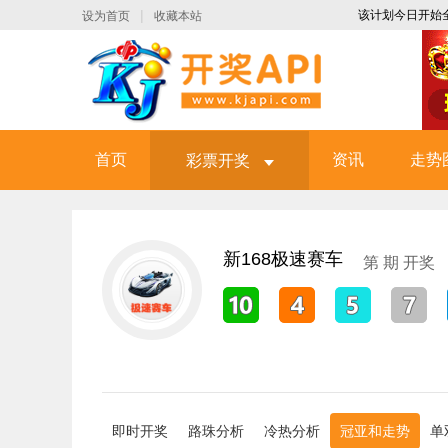
|
该计划今日开始全
设为首页
收藏本站
首页
资讯
走势
彩票开奖
新168极速赛车
第
期 开奖
即时开奖
路珠分析
冷热分析
冠亚和走势
单