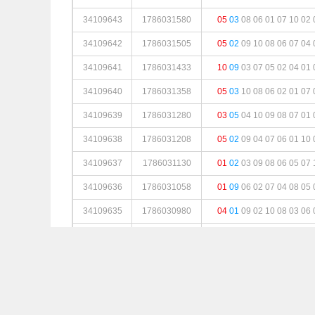
34109643
1786031580
05
03
08
06
01
07
10
02
34109642
1786031505
05
02
09
10
08
06
07
04
34109641
1786031433
10
09
03
07
05
02
04
01
34109640
1786031358
05
03
10
08
06
02
01
07
34109639
1786031280
03
05
04
10
09
08
07
01
34109638
1786031208
05
02
09
04
07
06
01
10
34109637
1786031130
01
02
03
09
08
06
05
07
34109636
1786031058
01
09
06
02
07
04
08
05
34109635
1786030980
04
01
09
02
10
08
03
06
34109634
1786030905
02
03
05
10
09
07
01
08
34109633
1786030830
09
04
02
01
05
07
03
06
34109632
1786030755
08
06
02
09
05
04
07
10
34109631
1786030680
05
07
06
04
10
09
01
08