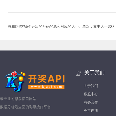
总和路珠指5个开出的号码的总和对应的大小、单双，其中大于30为大
关于我们
关于我们
客服中心
最专业的彩票接口网站
商务合作
数据分析最全面的彩票接口平台
免责声明