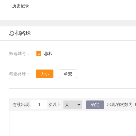
历史记录
总和路珠
筛选球号：
总和
6
筛选路珠：
大小
单双
连续出现
次以上
出现的次数为: