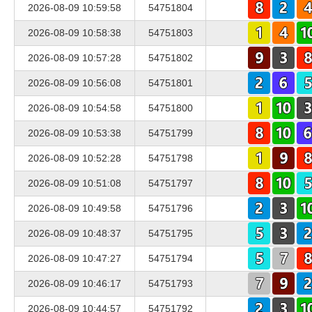
08
02
2026-08-09 10:59:58
54751804
01
04
2026-08-09 10:58:38
54751803
09
03
2026-08-09 10:57:28
54751802
02
06
2026-08-09 10:56:08
54751801
01
10
2026-08-09 10:54:58
54751800
08
10
2026-08-09 10:53:38
54751799
01
09
2026-08-09 10:52:28
54751798
08
10
2026-08-09 10:51:08
54751797
02
03
2026-08-09 10:49:58
54751796
05
03
2026-08-09 10:48:37
54751795
05
07
2026-08-09 10:47:27
54751794
07
09
2026-08-09 10:46:17
54751793
02
03
2026-08-09 10:44:57
54751792