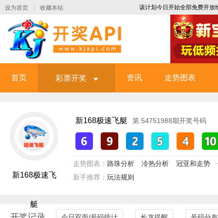
|
该计划今日开始全部免费开放给各
设为首页
收藏本站
首页
资讯
走势图表
彩票开奖
新168极速飞艇
第
54751988
期开奖号码
走势图表：
路珠分析
冷热分析
冠亚和走势
新168极速飞
新手推荐：
玩法规则
艇
开奖记录
今日双面/号码统计
长龙提醒
号码分布