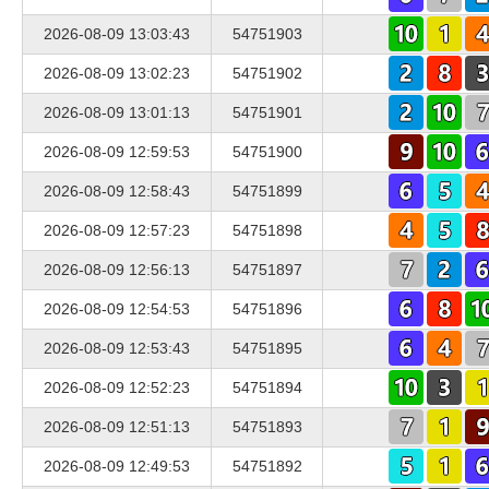
10
01
2026-08-09 13:03:43
54751903
02
08
2026-08-09 13:02:23
54751902
02
10
2026-08-09 13:01:13
54751901
09
10
2026-08-09 12:59:53
54751900
06
05
2026-08-09 12:58:43
54751899
04
05
2026-08-09 12:57:23
54751898
07
02
2026-08-09 12:56:13
54751897
06
08
2026-08-09 12:54:53
54751896
06
04
2026-08-09 12:53:43
54751895
10
03
2026-08-09 12:52:23
54751894
07
01
2026-08-09 12:51:13
54751893
05
01
2026-08-09 12:49:53
54751892