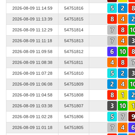
05
02
2026-08-09 11:14:59
54751816
08
04
2026-08-09 11:13:39
54751815
07
08
2026-08-09 11:12:29
54751814
07
04
2026-08-09 11:11:18
54751813
06
10
2026-08-09 11:09:58
54751812
04
08
2026-08-09 11:08:38
54751811
05
02
2026-08-09 11:07:28
54751810
02
04
2026-08-09 11:06:08
54751809
08
01
2026-08-09 11:04:58
54751808
03
10
2026-08-09 11:03:38
54751807
05
07
2026-08-09 11:02:28
54751806
07
04
2026-08-09 11:01:18
54751805