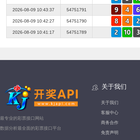
09
04
2026-08-09 10:43:37
54751791
08
04
2026-08-09 10:42:27
54751790
02
10
2026-08-09 10:41:17
54751789
关于我们
关于我们
客服中心
最专业的彩票接口网站
商务合作
数据分析最全面的彩票接口平台
免责声明