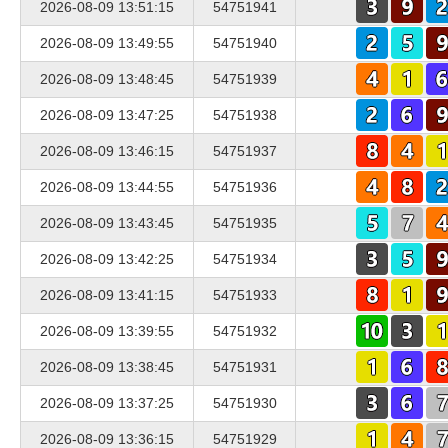
03
09
2026-08-09 13:51:15
54751941
02
05
2026-08-09 13:49:55
54751940
04
01
2026-08-09 13:48:45
54751939
02
06
2026-08-09 13:47:25
54751938
08
04
2026-08-09 13:46:15
54751937
04
08
2026-08-09 13:44:55
54751936
05
07
2026-08-09 13:43:45
54751935
03
05
2026-08-09 13:42:25
54751934
08
01
2026-08-09 13:41:15
54751933
10
03
2026-08-09 13:39:55
54751932
01
06
2026-08-09 13:38:45
54751931
03
06
2026-08-09 13:37:25
54751930
01
04
2026-08-09 13:36:15
54751929