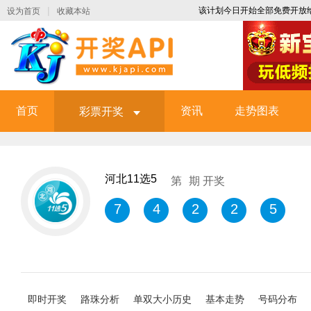
|
该计划今日开始全部免费开放给各
设为首页
收藏本站
首页
资讯
走势图表
彩票开奖
河北11选5
第
期 开奖
9
8
9
3
7
即时开奖
路珠分析
单双大小历史
基本走势
号码分布