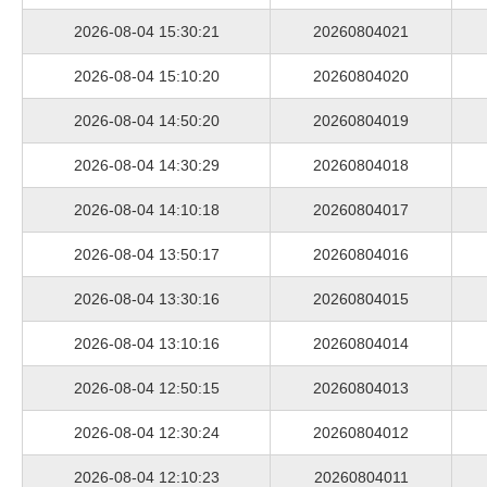
2026-08-04 15:30:21
20260804021
2026-08-04 15:10:20
20260804020
2026-08-04 14:50:20
20260804019
2026-08-04 14:30:29
20260804018
2026-08-04 14:10:18
20260804017
2026-08-04 13:50:17
20260804016
2026-08-04 13:30:16
20260804015
2026-08-04 13:10:16
20260804014
2026-08-04 12:50:15
20260804013
2026-08-04 12:30:24
20260804012
2026-08-04 12:10:23
20260804011