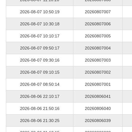
2026-08-07 10:50:19
20260807007
2026-08-07 10:30:18
20260807006
2026-08-07 10:10:17
20260807005
2026-08-07 09:50:17
20260807004
2026-08-07 09:30:16
20260807003
2026-08-07 09:10:15
20260807002
2026-08-07 08:50:14
20260807001
2026-08-06 22:10:17
20260806041
2026-08-06 21:50:16
20260806040
2026-08-06 21:30:25
20260806039