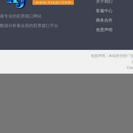
关于我们
客服中心
最专业的彩票接口网站
商务合作
数据分析最全面的彩票接口平台
免责声明
免责声明：本站所刊登广
Cop