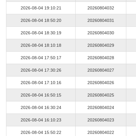
2026-08-04 19:10:21
20260804032
2026-08-04 18:50:20
20260804031
2026-08-04 18:30:19
20260804030
2026-08-04 18:10:18
20260804029
2026-08-04 17:50:17
20260804028
2026-08-04 17:30:26
20260804027
2026-08-04 17:10:16
20260804026
2026-08-04 16:50:15
20260804025
2026-08-04 16:30:24
20260804024
2026-08-04 16:10:23
20260804023
2026-08-04 15:50:22
20260804022