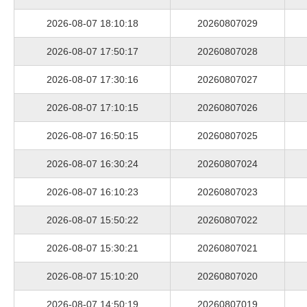
2026-08-07 18:10:18
20260807029
2026-08-07 17:50:17
20260807028
2026-08-07 17:30:16
20260807027
2026-08-07 17:10:15
20260807026
2026-08-07 16:50:15
20260807025
2026-08-07 16:30:24
20260807024
2026-08-07 16:10:23
20260807023
2026-08-07 15:50:22
20260807022
2026-08-07 15:30:21
20260807021
2026-08-07 15:10:20
20260807020
2026-08-07 14:50:19
20260807019