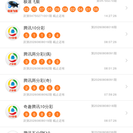
极速飞艇
第54750270期
03
10
07
05
09
08
02
04
01
06
距第
54750271001
期 截止还有
14:27:25
腾讯10分彩
第20260808018期
5
1
1
3
4
距第
20260808019
期 截止还有
08:07:25
腾讯两分彩(偶)
第20260808091期
3
2
7
8
3
距第
20260808092
期 截止还有
08:01:25
腾讯两分彩(奇)
第20260808091期
2
9
4
9
0
距第
20260808092
期 截止还有
07:59:25
奇趣腾讯10分彩
第20260808018期
9
6
8
2
1
距第
20260808019
期 截止还有
08:07:25
腾讯五分PK10
第20260808036期