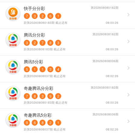
快手分分彩
第202608080182期
7
3
2
6
1
距第
202608080183
期 截止还有
08:00:25
腾讯分分彩
第20260808182期
3
2
7
8
3
距第
20260808183
期 截止还有
08:00:25
腾讯5分彩
第20260808036期
5
1
1
3
4
距第
20260808037
期 截止还有
08:02:25
奇趣腾讯分分彩
第202608080182期
7
8
3
9
2
距第
202608080183
期 截止还有
08:00:25
奇趣腾讯5分彩
第20260808036期
9
6
8
2
1
距第
20260808037
期 截止还有
08:02:25