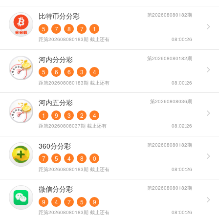
比特币分分彩
第202608080182期
5
7
8
7
1
距第
202608080183
期 截止还有
08:00:25
河内分分彩
第202608080182期
5
6
6
3
4
距第
202608080183
期 截止还有
08:00:25
河内五分彩
第20260808036期
1
9
3
2
4
距第
20260808037
期 截止还有
08:02:25
360分分彩
第202608080182期
7
5
4
8
0
距第
202608080183
期 截止还有
08:00:25
微信分分彩
第202608080182期
9
4
7
5
9
距第
202608080183
期 截止还有
08:00:25