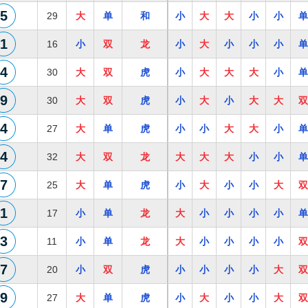
5
29
大
单
和
小
大
大
小
小
单
1
16
小
双
龙
小
大
小
小
小
单
4
30
大
双
虎
小
大
大
大
小
单
9
30
大
双
虎
小
大
小
大
大
双
4
27
大
单
虎
小
小
大
大
小
单
4
32
大
双
龙
大
大
大
小
小
单
7
25
大
单
虎
小
大
小
小
大
双
1
17
小
单
龙
大
小
小
小
小
单
3
11
小
单
龙
大
小
小
小
小
双
7
20
小
双
虎
小
小
小
小
大
双
9
27
大
单
虎
小
大
小
小
大
双