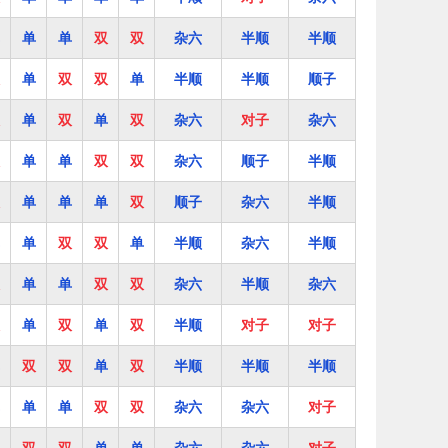
单
单
双
双
杂六
半顺
半顺
单
双
双
单
半顺
半顺
顺子
单
双
单
双
杂六
对子
杂六
单
单
双
双
杂六
顺子
半顺
单
单
单
双
顺子
杂六
半顺
单
双
双
单
半顺
杂六
半顺
单
单
双
双
杂六
半顺
杂六
单
双
单
双
半顺
对子
对子
双
双
单
双
半顺
半顺
半顺
单
单
双
双
杂六
杂六
对子