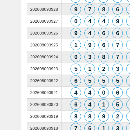
9
7
8
6
202608090928
0
4
4
9
202608090927
9
4
6
6
202608090926
1
9
6
7
202608090925
0
3
8
7
202608090924
5
1
2
3
202608090923
6
5
5
5
202608090922
4
4
0
6
202608090921
6
4
1
5
202608090920
8
8
9
2
202608090919
7
6
1
3
202608090918