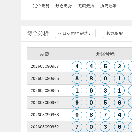
定位走势
形态走势
龙虎走势
历史记录
综合分析
今日双面/号码统计
长龙提醒
期数
开奖号码
4
4
5
2
202608090967
8
8
0
1
202608090966
1
6
3
1
202608090965
9
0
5
6
202608090964
0
8
7
4
202608090963
7
0
3
6
202608090962