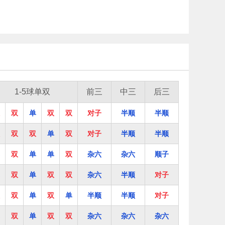
1-5球单双
前三
中三
后三
双
单
双
双
对子
半顺
半顺
双
双
单
双
对子
半顺
半顺
双
单
单
双
杂六
杂六
顺子
双
单
双
双
杂六
半顺
对子
双
单
双
单
半顺
半顺
对子
双
单
双
双
杂六
杂六
杂六