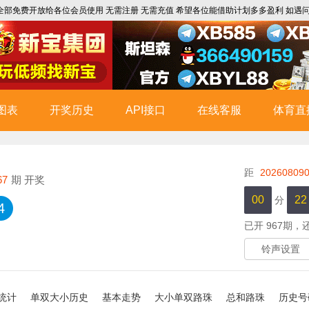
部免费开放给各位会员使用 无需注册 无需充值 希望各位能借助计划多多盈利 如遇问题 请联
图表
开奖历史
API接口
在线客服
体育直
距
20260809
67
期 开奖
00
22
分
4
已开
967
期，
铃声设置
统计
单双大小历史
基本走势
大小单双路珠
总和路珠
历史号