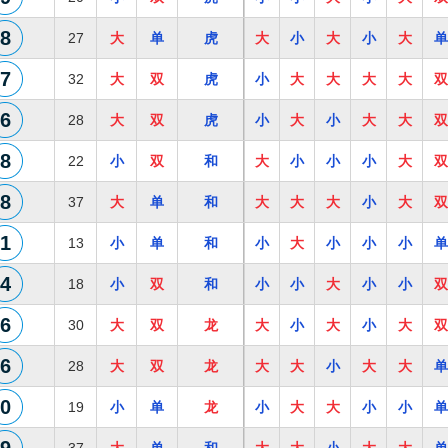
8
27
大
单
虎
大
小
大
小
大
单
7
32
大
双
虎
小
大
大
大
大
双
6
28
大
双
虎
小
大
小
大
大
双
8
22
小
双
和
大
小
小
小
大
双
8
37
大
单
和
大
大
大
小
大
双
1
13
小
单
和
小
大
小
小
小
单
4
18
小
双
和
小
小
大
小
小
双
6
30
大
双
龙
大
小
大
小
大
双
6
28
大
双
龙
大
大
小
大
大
单
0
19
小
单
龙
小
大
大
小
小
单