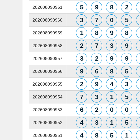
5
9
8
2
202608090961
3
7
0
5
202608090960
1
8
9
8
202608090959
2
7
3
9
202608090958
3
2
9
9
202608090957
9
6
8
5
202608090956
2
9
4
3
202608090955
7
3
1
5
202608090954
6
2
0
0
202608090953
4
3
1
5
202608090952
4
8
5
1
202608090951