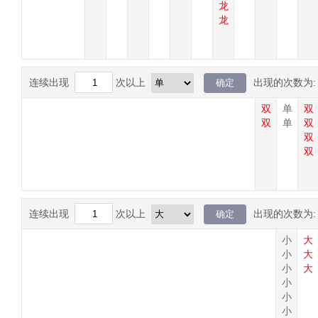
龙
龙
连续出现
次以上
出现的次数为
双
单
双
双
单
双
双
双
连续出现
次以上
出现的次数为
小
大
小
大
小
大
小
小
小