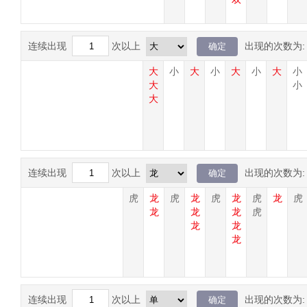
连续出现
次以上
出现的次数为
大
小
大
小
大
小
大
小
大
小
大
连续出现
次以上
出现的次数为
虎
龙
虎
龙
虎
龙
虎
龙
虎
龙
龙
龙
虎
龙
龙
龙
连续出现
次以上
出现的次数为