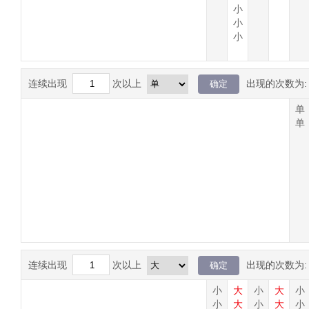
小
小
小
连续出现
次以上
出现的次数为
单
单
连续出现
次以上
出现的次数为
小
大
小
大
小
小
大
小
大
小