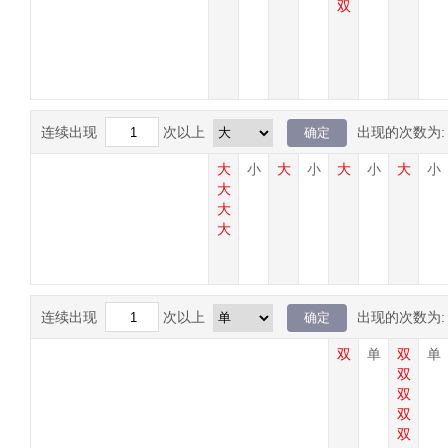
双
连续出现
次以上
出现的次数为
大
小
大
小
大
小
大
小
大
大
大
连续出现
次以上
出现的次数为
双
单
双
单
双
双
双
双