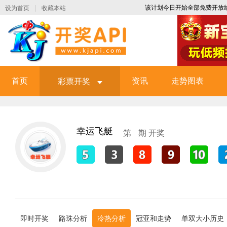
|
该计划今日开始全部免费开放给各
设为首页
收藏本站
首页
资讯
走势图表
彩票开奖
幸运飞艇
第
期 开奖
即时开奖
路珠分析
冷热分析
冠亚和走势
单双大小历史