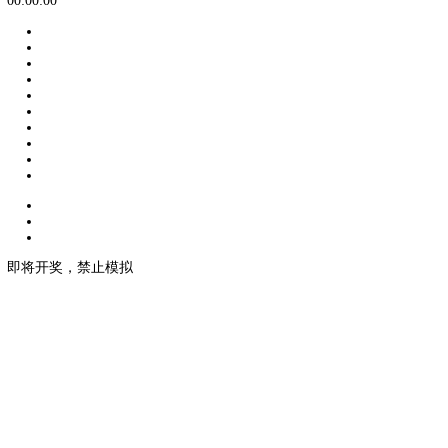
2
大
下期 :
170503255
开奖：
倒计时
00:00:00
即将开奖，禁止模拟